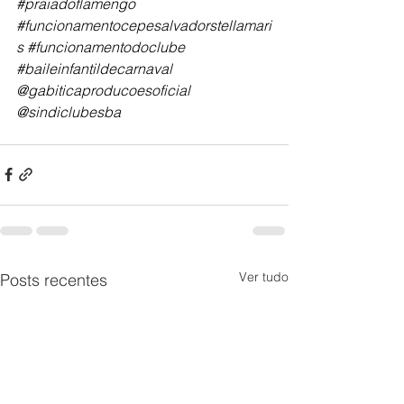
#praiadoflamengo
#funcionamentocepesalvadorstellamari
s
#funcionamentodoclube
#baileinfantildecarnaval
@gabiticaproducoesoficial 
@sindiclubesba
Ver tudo
Posts recentes