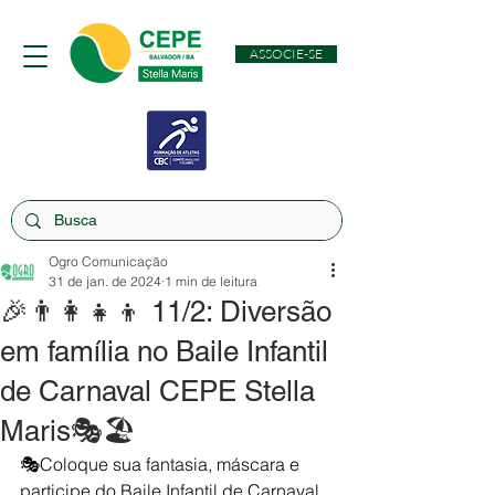
ASSOCIE-SE
Ogro Comunicação
31 de jan. de 2024
1 min de leitura
🎉👨‍👩‍👧‍👦 11/2: Diversão
em família no Baile Infantil
de Carnaval CEPE Stella
Maris🎭🏖️
🎭Coloque sua fantasia, máscara e 
participe do Baile Infantil de Carnaval 