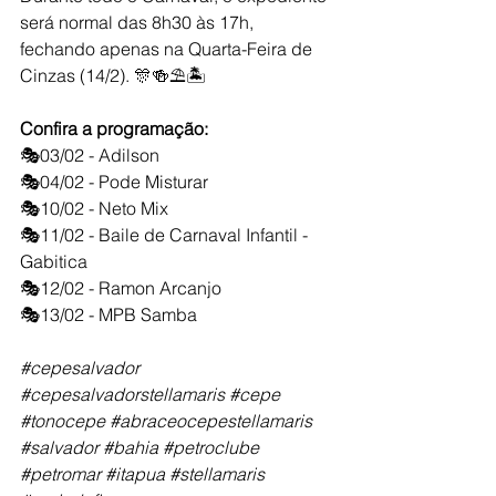
será normal das 8h30 às 17h, 
fechando apenas na Quarta-Feira de 
Cinzas (14/2). 🎊🍻⛱️🏝️
Confira a programação:
🎭03/02 - Adilson
🎭04/02 - Pode Misturar
🎭10/02 - Neto Mix
🎭11/02 - Baile de Carnaval Infantil - 
Gabitica
🎭12/02 - Ramon Arcanjo
🎭13/02 - MPB Samba
#cepesalvador
#cepesalvadorstellamaris
#cepe
#tonocepe
#abraceocepestellamaris
#salvador
#bahia
#petroclube
#petromar
#itapua
#stellamaris