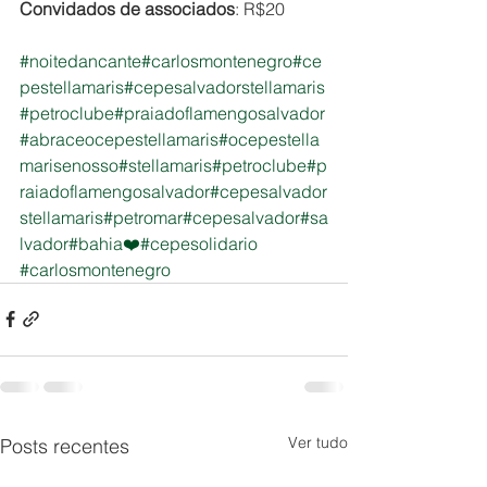
Convidados de associados
: R$20
#noitedancante
#carlosmontenegro
#ce
pestellamaris
#cepesalvadorstellamaris
#petroclube
#praiadoflamengosalvador
#abraceocepestellamaris
#ocepestella
marisenosso
#stellamaris
#petroclube
#p
raiadoflamengosalvador
#cepesalvador
stellamaris
#petromar
#cepesalvador
#sa
lvador
#bahia❤️
#cepesolidario
#carlosmontenegro
Ver tudo
Posts recentes