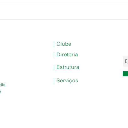
Nota
Samba CEPE 360° Especial
Dia dos Pais com
Caboquinho e Tá na Fita
| Clube
| Diretoria
| Estrutura
| Serviços
lla
0