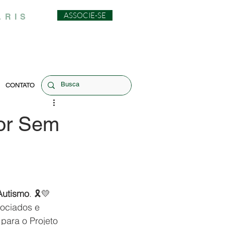
ASSOCIE-SE
ARIS
CONTATO
mor Sem
Autismo
. 🎗️💛
ociados e 
para o Projeto 