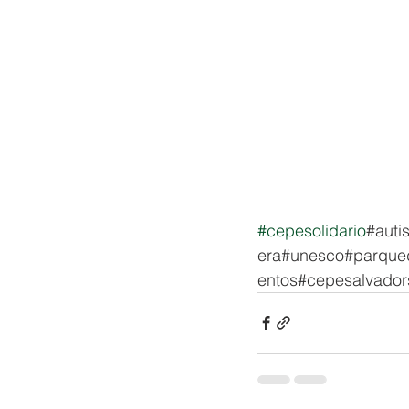
#cepesolidario
#auti
era#unesco#parque
entos#cepesalvadors