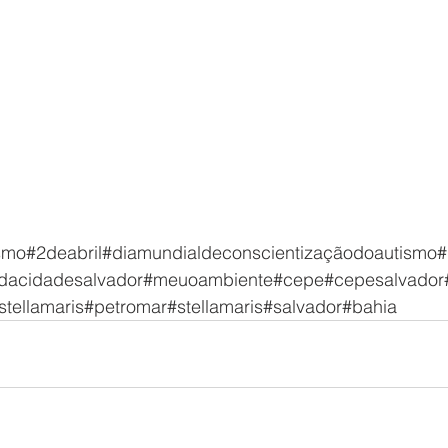
smo#2deabril#diamundialdeconscientizaçãodoautismo#
dacidadesalvador#meuoambiente#cepe#cepesalvador
tellamaris#petromar#stellamaris#salvador#bahia