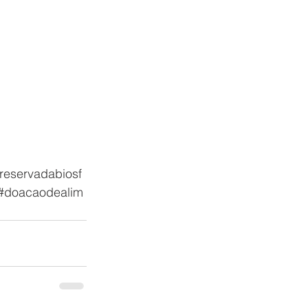
reservadabiosf
#doacaodealim