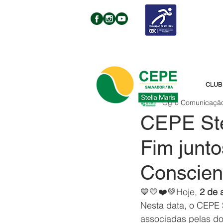
CLUB
Ogro Comunicaçã
CEPE Ste
Fim junto
Conscien
💙💛❤️💚Hoje, 
2 de a
Nesta data, o CEPE 
associadas pelas doa