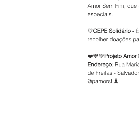
Amor Sem Fim, que 
especiais.  
💚
CEPE Solidário
 - 
recolher doações par
❤️💙💛
Projeto Amor
Endereço
: Rua Maria
de Freitas - Salvado
@pamorsf 🎗️ 