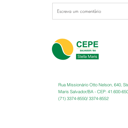
Escreva um comentário
CEPE Stella Maris faz história
ao sediar o primeiro CONFUP
realizado em um clube no
Brasil
Rua Missionário Otto Nelson, 640, Ste
Maris Salvador/BA -
CEP: 41.600-65
(71) 3374-8550/
3374-8552