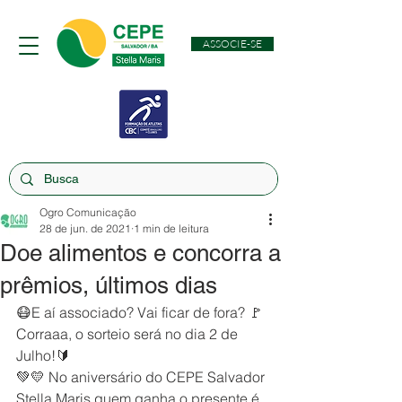
ASSOCIE-SE
Ogro Comunicação
28 de jun. de 2021
1 min de leitura
Doe alimentos e concorra a
prêmios, últimos dias
😷E aí associado? Vai ficar de fora? 🚩
Corraaa, o sorteio será no dia 2 de 
Julho!🔰⠀
💚💛 No aniversário do CEPE Salvador 
Stella Maris quem ganha o presente é 