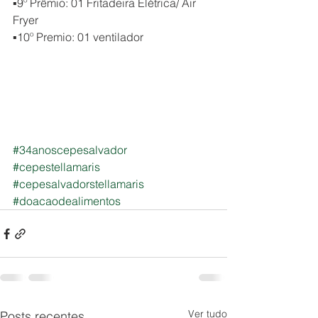
▪9º Prêmio: 01 Fritadeira Elétrica/ Air 
Fryer⠀⠀
▪10º Premio: 01 ventilador⠀⠀
#34anoscepesalvador
⠀⠀
#cepestellamaris
⠀⠀
#cepesalvadorstellamaris
⠀⠀
#doacaodealimentos
Ver tudo
Posts recentes