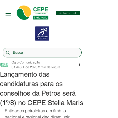
ASSOCIE-SE
Ogro Comunicação
31 de jul. de 2023
2 min de leitura
Lançamento das
candidaturas para os
conselhos da Petros será
(1º/8) no CEPE Stella Maris
Entidades petroleiras em âmbito 
nacional e regional decidiram unir 