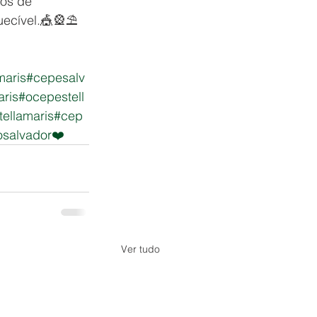
dos de 
ecível.🎪🎡⛱️ 
maris
#cepesalv
ris
#ocepestell
tellamaris
#cep
salvador❤️
Ver tudo