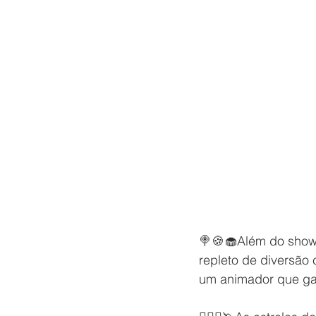
🍭🍪🧁Além do show
repleto de diversão
um animador que gar