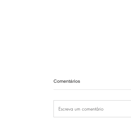
Comentários
Escreva um comentário
CEPE Stella Maris faz história