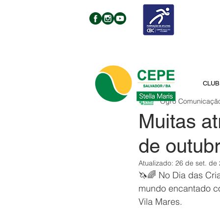
CLUB
Ogro Comunicaçã
Muitas at
de outub
Atualizado:
26 de set. de
🦄🌈 No Dia das Cri
mundo encantado com
Vila Mares.