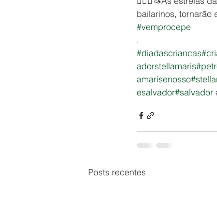
🧚🏽‍♀️🦄As estrelas
bailarinos, tornarão
#vemprocepe
.
#diadascriancas
#cr
adorstellamaris
#pet
amarisenosso
#stell
esalvador
#salvador
 
Posts recentes