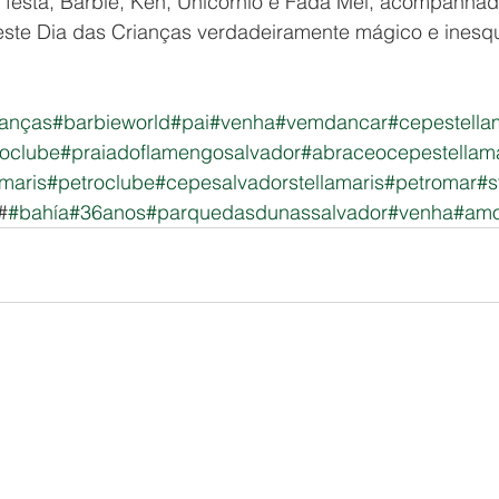
 da festa, Barbie, Ken, Unicórnio e Fada Mel, acompanha
 este Dia das Crianças verdadeiramente mágico e inesqu
ianças
#barbieworld
#pai
#venha
#vemdancar
#cepestella
roclube
#praiadoflamengosalvador
#abraceocepestellama
amaris
#petroclube
#cepesalvadorstellamaris
#petromar
#s
#
#bahía
#36anos
#parquedasdunassalvador
#venha
#amo