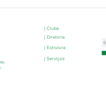
Samba CEPE 360° Especial
Dia dos Pais com
Caboquinho e Tá na Fita
| Clube
| Diretoria
| Estrutura
| Serviços
lla
0