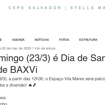
CEPE SALVADOR | STELLA M
E
AGENDA
NOTÍCIAS
FOTOS
ESTRUTURA
o
20 de mar. de 2025
1 min de leitura
mingo (23/3) é Dia de S
de BAXVi
3), a partir das 12h30, o Espaço Vila Mares será palco
ba e diversão! 🔥🎵
eis:
inho