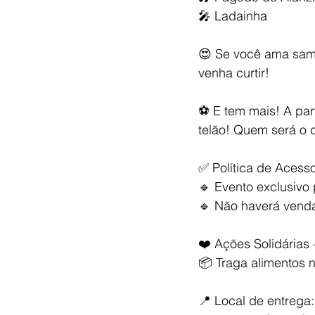
🎤 Ladainha
😍 Se você ama sam
venha curtir!
⚽ E tem mais! A par
telão! Quem será o c
✅ Política de Acesso
🔹 Evento exclusivo
🔹 Não haverá venda
❤️ Ações Solidárias 
📦 Traga alimentos 
📍 Local de entrega: