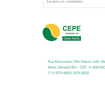
Escreva um comentário
CEPE Stella Maris faz história
ao sediar o primeiro CONFUP
realizado em um clube no
Brasil
Rua Missionário Otto Nelson, 640, Ste
Maris Salvador/BA -
CEP: 41.600-65
(71) 3374-8550/
3374-8552