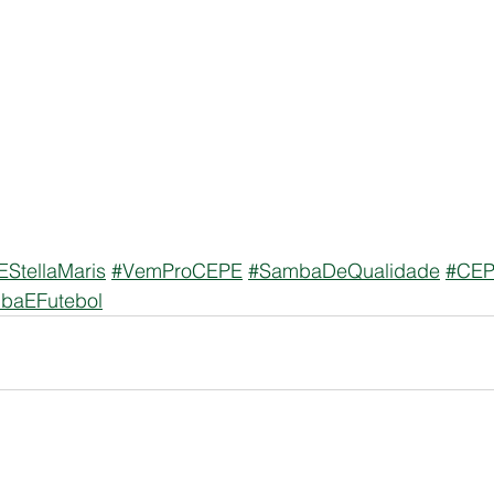
StellaMaris
#VemProCEPE
#SambaDeQualidade
#CEP
baEFutebol