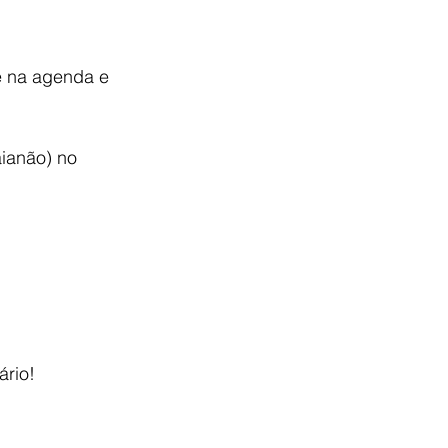
 na agenda e 
ianão) no 
ário!