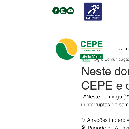
CLUB
Ogro Comunicaçã
Neste do
CEPE e 
📍Neste domingo (23/
ininterruptas de sam
✨ Atrações imperdív
🎤 Pagode do Alanz