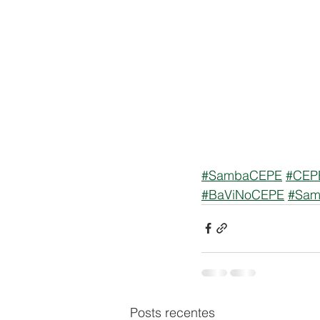
#SambaCEPE
#CEPE
#BaViNoCEPE
#Sam
Posts recentes