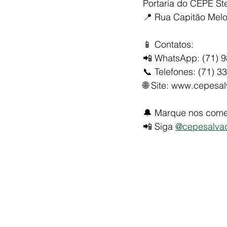
Portaria do CEPE Ste
📍 Rua Capitão Melo,
📱 Contatos:
📲 WhatsApp: (71) 
📞 Telefones: (71) 3
🌐 Site: 
www.cepesal
🔔 Marque nos comen
📲 Siga 
@cepesalva