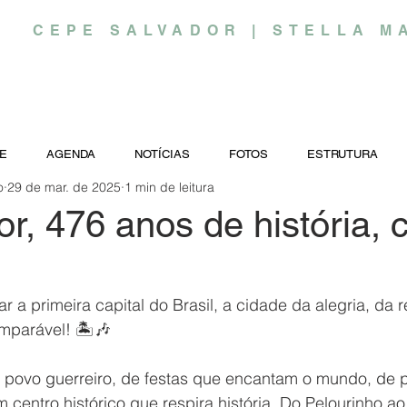
CEPE SALVADOR | STELLA M
E
AGENDA
NOTÍCIAS
FOTOS
ESTRUTURA
o
29 de mar. de 2025
1 min de leitura
r, 476 anos de história, c
r a primeira capital do Brasil, a cidade da alegria, da r
omparável! 🏝️🎶
povo guerreiro, de festas que encantam o mundo, de p
 centro histórico que respira história. Do Pelourinho ao