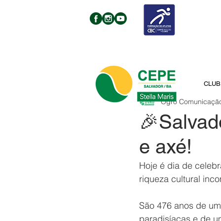
CLUB
Ogro Comunicaçã
🎉Salvado
e axé!
Hoje é dia de celebra
riqueza cultural inc
São 476 anos de um 
paradisíacas e de um