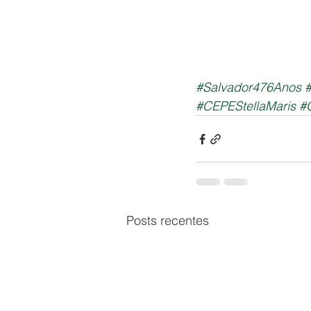
#Salvador476Anos
#
#CEPEStellaMaris
#
Posts recentes