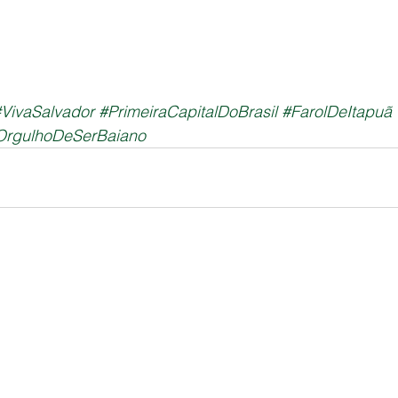
VivaSalvador
#PrimeiraCapitalDoBrasil
#FarolDeItapuã
OrgulhoDeSerBaiano