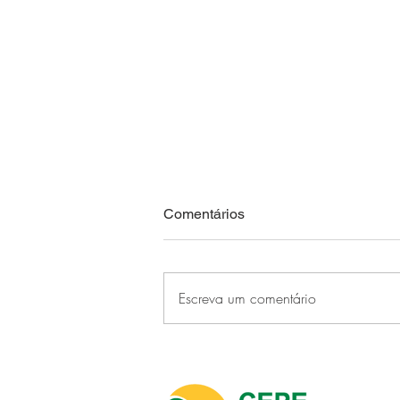
Comentários
Escreva um comentário
CEPE Stella Maris faz história
ao sediar o primeiro CONFUP
realizado em um clube no