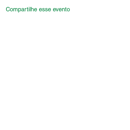
Compartilhe esse evento
| Clube
| Diretoria
| Estrutura
| Serviços
NEWSLETTER
Cadastre-se