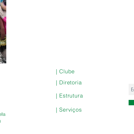
| Clube
| Diretoria
| Estrutura
| Serviços
lla
0