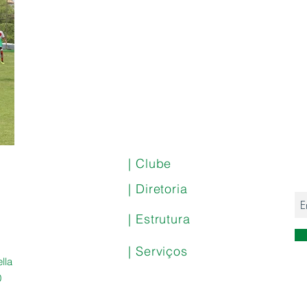
| Clube
| Diretoria
| Estrutura
| Serviços
lla
0