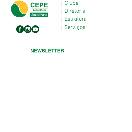
| Clube
| Diretoria
| Estrutura
| Serviços
NEWSLETTER
Cadastre-se
Rua Missionário Otto Nelson, 640,
Stella Maris Salvador/BA -
CEP:
41.600-650
(71) 3374-8550
/
3374-8552
© 2019 por Ogro Comunicação.