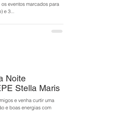
 os eventos marcados para
os dias 27 de julho (domingo) e 3...
a Noite
PE Stella Maris
amigos e venha curtir uma
ção e boas energias com