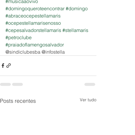
#musicaaovivo
#domingoqueroteencontrar
#domingo
#abraceocepestellamaris
#ocepestellamarisenosso
#cepesalvadorstellamaris
#stellamaris
#petroclube
#praiadoflamengosalvador
@sindiclubesba @infostella
Ver tudo
Posts recentes