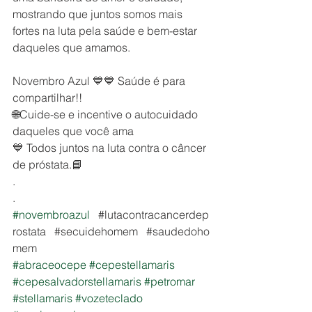
mostrando que juntos somos mais 
fortes na luta pela saúde e bem-estar 
daqueles que amamos.
Novembro Azul 💙💙 Saúde é para 
compartilhar!! 
🌐Cuide-se e incentive o autocuidado 
daqueles que você ama 
💙 Todos juntos na luta contra o câncer 
de próstata.📘⠀
.
.⠀
#novembroazul
⠀#lutacontracancerdep
rostata⠀#secuidehomem⠀#saudedoho
mem⠀
#abraceocepe
#cepestellamaris
#cepesalvadorstellamaris
#petromar
#stellamaris
#vozeteclado