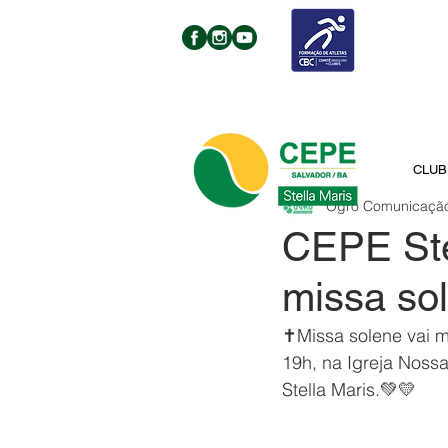
CLUB
Ogro Comunicaçã
CEPE Ste
missa sol
✝️Missa solene vai m
19h, na Igreja Nossa
Stella Maris.💚💛