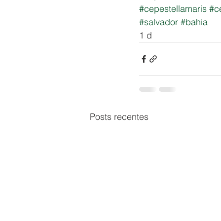
#cepestellamaris
#c
#salvador
#bahia
1 d
Posts recentes