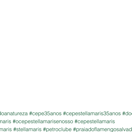
doanatureza
#cepe35anos
#cepestellamaris35anos
#do
maris
#ocepestellamarisenosso
#cepestellamaris
maris
#stellamaris
#petroclube
#praiadoflamengosalvad