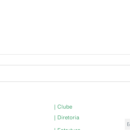
Nota
Samba CEPE 360° Especial
Dia dos Pais com
Caboquinho e Tá na Fita
| Clube
| Diretoria