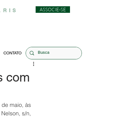
ASSOCIE-SE
ARIS
CONTATO
s com
 de maio, às 
Nelson, s/n, 