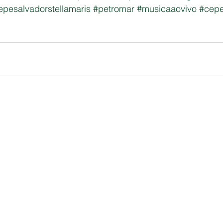
epesalvadorstellamaris
#petromar
#musicaaovivo
#cepe