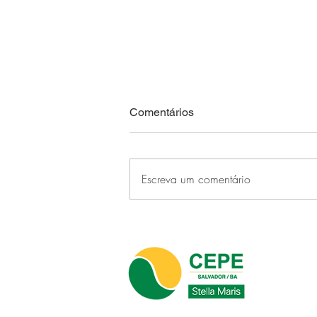
Comentários
Escreva um comentário
CEPE Stella Maris faz história
ao sediar o primeiro CONFUP
realizado em um clube no
Brasil