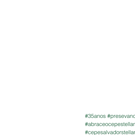
#35anos
#presevan
#abraceocepestella
#cepesalvadorstella