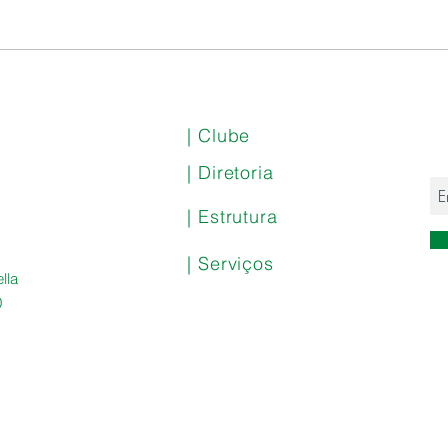
Nota
Samba CEPE 360° Especial
Dia dos Pais com
Caboquinho e Tá na Fita
| Clube
| Diretoria
| Estrutura
| Serviços
lla
0