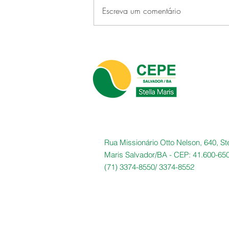
Escreva um comentário
CEPE Stella Maris faz história
ao sediar o primeiro CONFUP
realizado em um clube no
Brasil
Rua Missionário Otto Nelson, 640, Ste
Maris Salvador/BA -
CEP: 41.600-65
(71) 3374-8550/
3374-8552