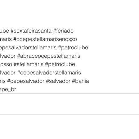
lube
#sextafeirasanta
#feriado
maris
#ocepestellamarisenosso
epesalvadorstellamaris
#petroclube
lvador
#abraceocepestellamaris
nosso
#stellamaris
#petroclube
lvador
#cepesalvadorstellamaris
ris
#cepesalvador
#salvador
#bahia
epe_br