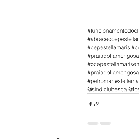
#funcionamentodoc
#abraceocepestella
#cepestellamaris
#c
#praiadoflamengosa
#ocepestellamarise
#praiadoflamengosa
#petromar
#stellama
@sindiclubesba @fc