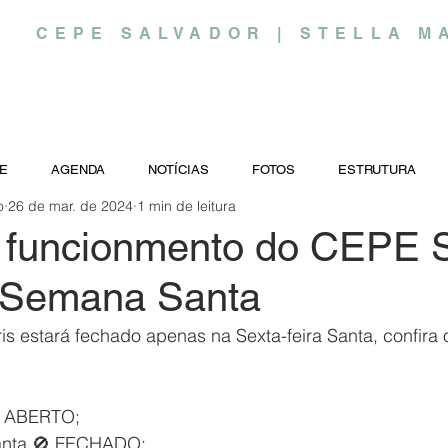
CEPE SALVADOR | STELLA M
E
AGENDA
NOTÍCIAS
FOTOS
ESTRUTURA
o
26 de mar. de 2024
1 min de leitura
o funcionmento do CEPE S
 Semana Santa
s estará fechado apenas na Sexta-feira Santa, confira 
 ✅ ABERTO;
Santa 🚫 FECHADO;