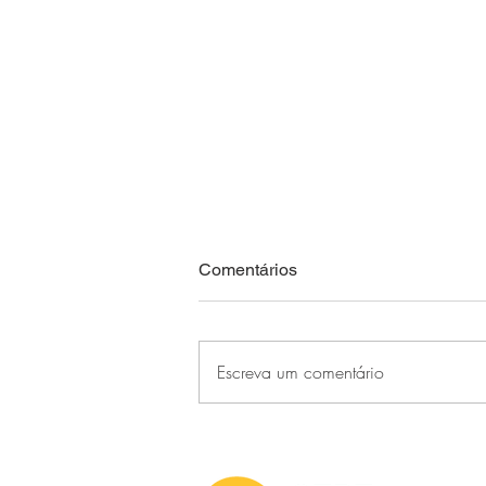
Comentários
Escreva um comentário
CEPE Stella Maris faz história
ao sediar o primeiro CONFUP
realizado em um clube no