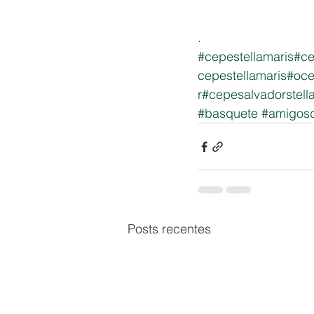
.
#cepestellamaris
#ce
cepestellamaris
#oce
r
#cepesalvadorstell
#basquete
#amigos
Posts recentes