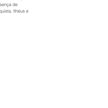
esença de 
ista, Ilhéus e 