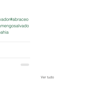
vador
#abraceo
lamengosalvado
ahia
Ver tudo