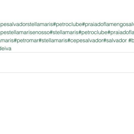
pesalvadorstellamaris
#petroclube
#praiadoflamengosal
pestellamarisenosso
#stellamaris
#petroclube
#praiadof
amaris
#petromar
#stellamaris
#cepesalvador
#salvador
#b
deiva