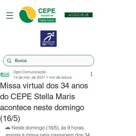
ASSOCIE-SE
Ogro Comunicação
14 de mai. de 2021
1 min de leitura
Missa virtual dos 34 anos
do CEPE Stella Maris
acontece neste domingo
(16/5)
🚗 Neste domingo (16/5), às 9 horas, 
assista à missa pela passagem dos 34 