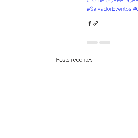
#VemProCEPE
#CE
#SalvadorEventos
#
Posts recentes