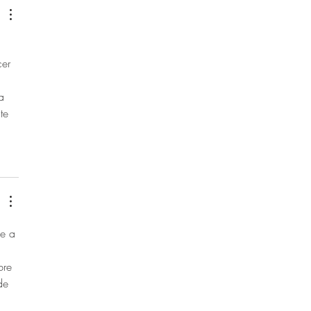
 
er 
a 
te 
 e a 
bre 
de 