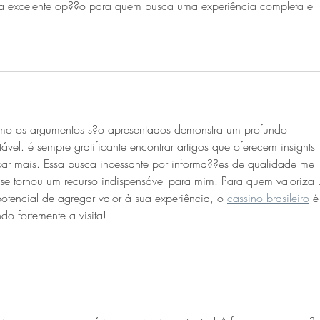
a excelente op??o para quem busca uma experiência completa e 
omo os argumentos s?o apresentados demonstra um profundo 
el. é sempre gratificante encontrar artigos que oferecem insights 
car mais. Essa busca incessante por informa??es de qualidade me 
 se tornou um recurso indispensável para mim. Para quem valoriza
encial de agregar valor à sua experiência, o 
cassino brasileiro
 é
o fortemente a visita!