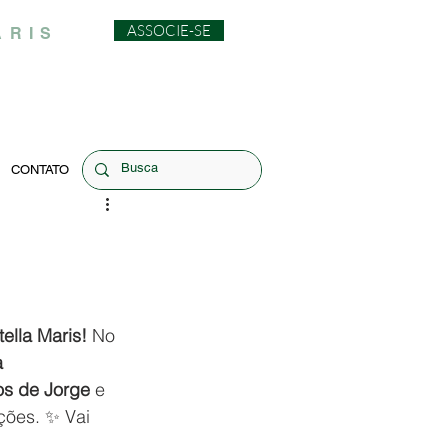
ASSOCIE-SE
ARIS
CONTATO
ella Maris!
 No 
 
os de Jorge
 e 
ções. ✨ Vai 