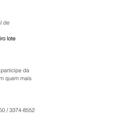
l de 
ro lote 
participe da 
om quem mais 
50 / 3374-8552