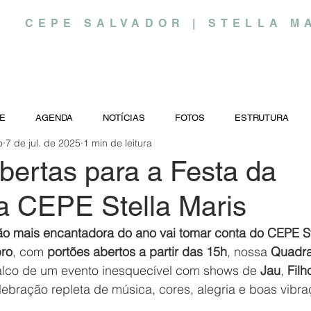
CEPE SALVADOR | STELLA M
E
AGENDA
NOTÍCIAS
FOTOS
ESTRUTURA
o
7 de jul. de 2025
1 min de leitura
bertas para a Festa da
a CEPE Stella Maris
ão mais encantadora do ano vai tomar conta do CEPE St
bro
, com 
portões abertos a partir das 15h
, nossa 
Quadra
alco de um evento inesquecível com shows de 
Jau
, 
Filh
lebração repleta de música, cores, alegria e boas vibra