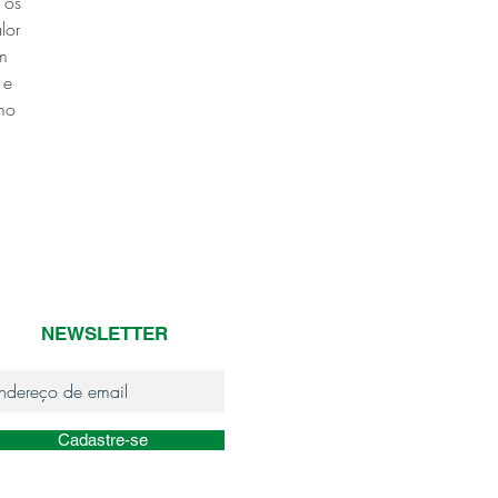
 os 
lor 
m 
 e 
mo 
NEWSLETTER
Cadastre-se