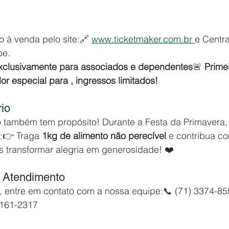
o à venda pelo site:🔗 
www.ticketmaker.com.br
e Centra
be.
xclusivamente para associados e dependentes
🚨 
Primei
r especial para , ingressos limitados!
io
 também tem propósito! Durante a Festa da Primavera, 
:👉 Traga 
1kg de alimento não perecível
 e contribua c
s transformar alegria em generosidade! ❤️
e Atendimento
 entre em contato com a nossa equipe:📞 (71) 3374-85
8161-2317