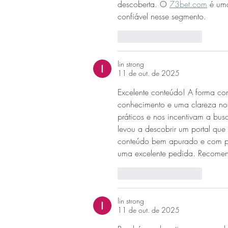
descoberta. O 
73bet.com
 é um
confiável nesse segmento.
Curtir
Responder
lin strong
11 de out. de 2025
Excelente conteúdo! A forma c
conhecimento e uma clareza notáv
práticos e nos incentivam a bus
levou a descobrir um portal que
conteúdo bem apurado e com pot
uma excelente pedida. Recomend
Curtir
Responder
lin strong
11 de out. de 2025