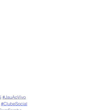
5
#JauAoVivo
#ClubeSocial