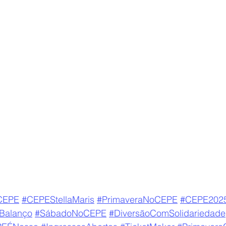
CEPE
#CEPEStellaMaris
#PrimaveraNoCEPE
#CEPE202
Balanço
#SábadoNoCEPE
#DiversãoComSolidariedade