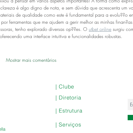
eixou a pensar em vários aspetos importantes! A forma como exp?s
 clareza é algo digno de nota, e sem dúvida que acrescenta um va
materiais de qualidade como este é fundamental para a evolu??o e
por ferramentas que me ajudem a gerir melhor as minhas finan?as
ssoras, tenho explorado diversas op??es. O 
utbet online
 surgiu co
oferecendo uma interface intuitiva e funcionalidades robustas.
Mostrar mais comentários
| Clube
| Diretoria
| Estrutura
| Serviços
lla