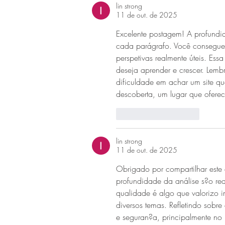
lin strong
11 de out. de 2025
Excelente postagem! A profundid
cada parágrafo. Você consegue a
perspetivas realmente úteis. Es
deseja aprender e crescer. Lem
dificuldade em achar um site qu
descoberta, um lugar que ofere
Curtir
Responder
lin strong
11 de out. de 2025
Obrigado por compartilhar este a
profundidade da análise s?o re
qualidade é algo que valorizo 
diversos temas. Refletindo sobr
e seguran?a, principalmente no 