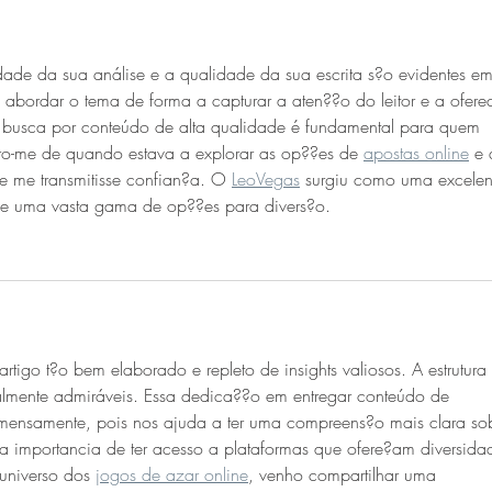
ade da sua análise e a qualidade da sua escrita s?o evidentes em
bordar o tema de forma a capturar a aten??o do leitor e a oferec
sa busca por conteúdo de alta qualidade é fundamental para quem 
bro-me de quando estava a explorar as op??es de 
apostas online
 e 
e me transmitisse confian?a. O 
LeoVegas
 surgiu como uma excelen
ce uma vasta gama de op??es para divers?o.
rtigo t?o bem elaborado e repleto de insights valiosos. A estrutura
almente admiráveis. Essa dedica??o em entregar conteúdo de 
imensamente, pois nos ajuda a ter uma compreens?o mais clara so
e a importancia de ter acesso a plataformas que ofere?am diversida
universo dos 
jogos de azar online
, venho compartilhar uma 