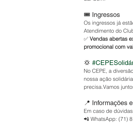
🎟 Ingressos
Os ingressos já estã
Atendimento do Clu
✅ 
Vendas abertas e
promocional com valo
💢 
#CEPESolidár
No CEPE, a diversão
nossa ação solidária
precisa.Vamos junto
📍 Informações 
Em caso de dúvidas,
📲 WhatsApp: (71) 