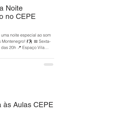
a Noite
no no CEPE
r uma noite especial ao som
 Montenegro! 💃🕺 📅 Sexta-
r das 20h 📍 Espaço Vila
ta música, alegria e aquele
E sabe proporcionar! E se
nta ficar parada, pode se
s disponíveis para colocar
ntir a animação do começo ao
o para associados e
a às Aulas CEPE