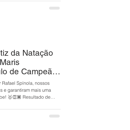
sica, dança e grandes
 reencontro especial, o
o palco do Espaço Vila
pleto de sucessos que
ornar a noite ainda mais
tiz da Natação
Maris
tulo de Campeã
mestre!
 Rafael Spínola, nossos
nas e garantiram mais uma
be! 🥇👏🏽 Resultado de
alento dos nossos pequenos
aos atletas, comissão
tória incrível! 💙🌊
iana #OrgulhoCEPE