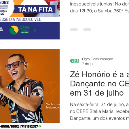
inesquecíveis juntos! No dom
das 12h30, o Samba 360° Esp
reunir muito samba, alegria
Mares, com Tá na Fita e Re
Traga seu pai e celebre ess
boas vibrações! ✅ Acesso: 
associadas, associados, de
Convidados: R$ 20. ❤️ CEPE
nossa campanha! T
Ogro Comunicação
7 de jul.
Zé Honório é a 
Dançante no CE
em 31 de julho
Na sexta-feira, 31 de julho, 
no CEPE Stella Maris, receb
Dançante, um dos eventos m
retorna para reunir associad