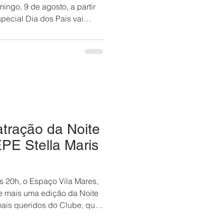
ingo, 9 de agosto, a partir
ecial Dia dos Pais vai
 e emoção no Espaço Vila
senha do Caboquinho. 💚💛
a data com música boa e
 Exclusivo para
pendentes e convidados. 🔹
 Solidário Contribua com
atração da Noite
PE Stella Maris
às 20h, o Espaço Vila Mares,
e mais uma edição da Noite
ais queridos do Clube, que
as, associados, familiares e