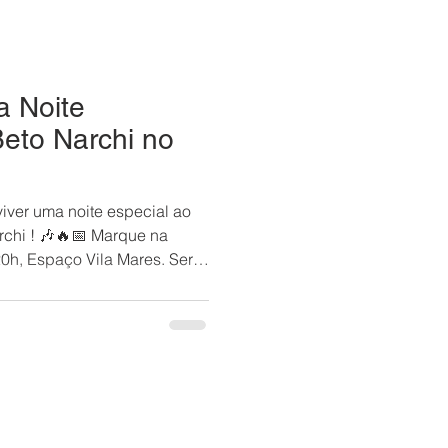
a Noite
eto Narchi no
viver uma noite especial ao
rchi ! 🎶🔥📅 Marque na
20h, Espaço Vila Mares. Será
 conhece e ama: pista
dança e encontros especiais!
 aguenta ficar parada, pode
çarinos disponíveis para
de fora e que a animação
 💃✨ 🎟 Exclusivo para asso