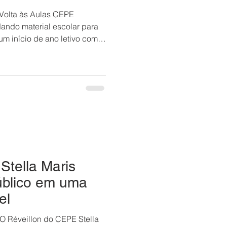
olta às Aulas CEPE
ando material escolar para
um início de ano letivo com
ndizado. As doações podem
ndimento ou portaria do CEPE
o faz a diferença no
 das nossas crianças.
ssociados, parceiros e da
e a transformar educação em
Stella Maris
úblico em uma
el
O Réveillon do CEPE Stella