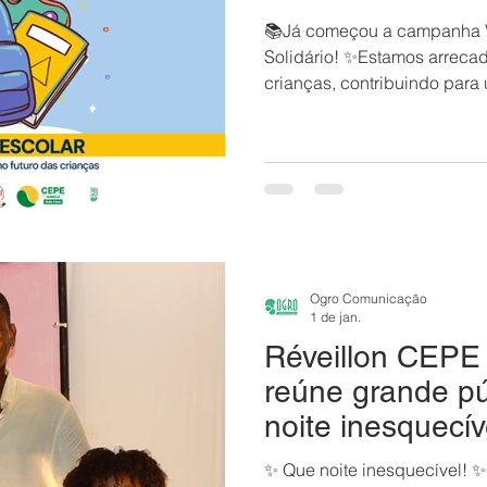
📚Já começou a campanha V
Solidário! ✨Estamos arrecad
crianças, contribuindo para 
mais oportunidades e apre
ser feitas na Central de Ate
Stella Maris. Cada item doad
desenvolvimento e no futuro
Contamos com o apoio dos a
sociedade. Participe e ajud
esperança! ✏️
Ogro Comunicação
1 de jan.
Réveillon CEPE 
reúne grande p
noite inesquecív
✨ Que noite inesquecível! ✨