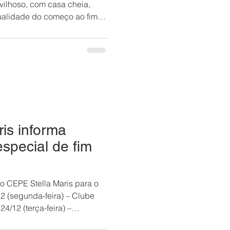
ualidade do começo ao fim.
ta de Renatinha & Banda Di
contagiante de ritmos. Em
três artistas gigantes: Tonho
Jorge Zarath . E pra fechar
magia do samba co
is informa
special de fim
o CEPE Stella Maris para o
12 (segunda-feira) – Clube
4/12 (terça-feira) –
do aos festejos natalinos. -