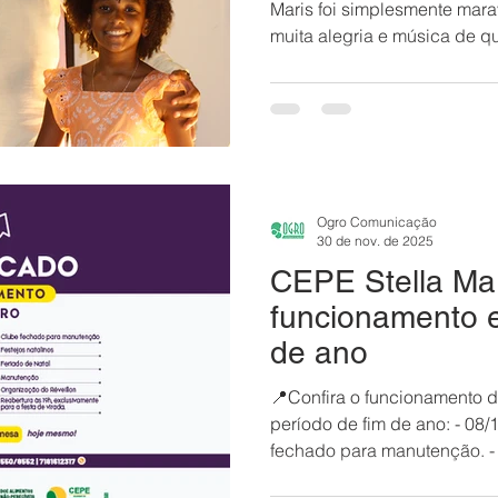
Maris foi simplesmente maravilhoso, com casa cheia,
muita alegria e música de q
💫 A abertura ficou por con
Côr , trazendo uma mistura 
seguida, o projeto Autorais brilhou com autoridade,
passeando pela trajetória de 
Matéria, Tenilson Dely Rei e 
com chave de ouro, toda a 
Ogro Comunicação
30 de nov. de 2025
CEPE Stella Mar
funcionamento e
de ano
📍Confira o funcionamento d
período de fim de ano: - 08/
fechado para manutenção. - 2
Funcionamento suspenso devi