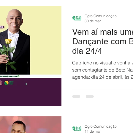
#CEPEStellaMaris
Ogro Comunicação
30 de mar.
Vem aí mais um
Dançante com B
dia 24/4
Capriche no visual e venha 
som contagiante de Beto Na
agenda: dia 24 de abril, às 
aquela noite que a gente já
animada, clima leve, muita 
E se você é do time que não
vir sem medo — teremos dan
garantir que ninguém fique 
tome conta do início ao fim!
Ogro Comunicação
11 de mar.