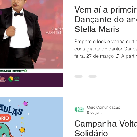
Vem aí a primeir
Dançante do a
Stella Maris
Prepare o look e venha curti
contagiante do cantor Carlos
feira, 27 de março ⏰ A parti
Mares Será uma noite de mui
clima animado que só o CEP
você é do time que não ague
preparar: teremos dançarino
todo mundo na pista e gara
fim! 🔥🎉 🎟 Evento exclusiv
Ogro Comunicação
9 de jan.
Campanha Volt
Solidário