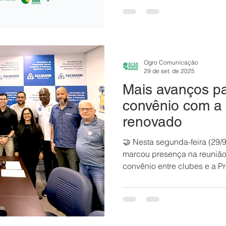
25/12 (quarta-feira) – Clube
de Natal. - 29/12 (segunda-f
manutenção. - 30/12 (terça-f
organização do Réveillon. - 3
Reabertura às 19h, exclusiva
Ogro Comunicação
29 de set. de 2025
Mais avanços pa
convênio com a 
renovado
🤝 Nesta segunda-feira (29/9
marcou presença na reunião
convênio entre clubes e a Pre