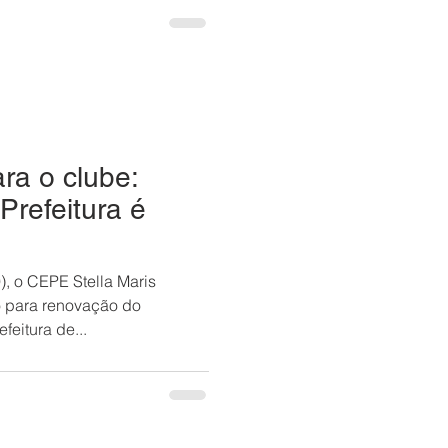
 fechado em razão do feriado
eira) – Clube fechado para
eira) – Fechado para a
1/12 (quarta-feira) –
mente para a festa de vi
ra o clube:
Prefeitura é
), o CEPE Stella Maris
 para renovação do
feitura de...