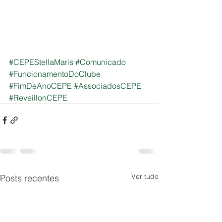
#CEPEStellaMaris
#Comunicado
#FuncionamentoDoClube
#FimDeAnoCEPE
#AssociadosCEPE
#ReveillonCEPE
Ver tudo
Posts recentes