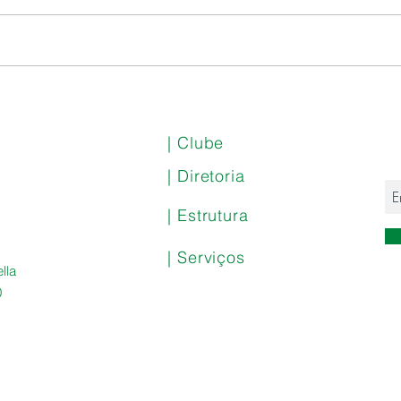
Nota
Samba CEPE 360° Especial
Dia dos Pais com
Caboquinho e Tá na Fita
| Clube
| Diretoria
| Estrutura
| Serviços
lla
0