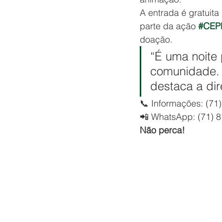
A entrada é gratui
parte da ação 
#CEPE
doação.
“É uma noite 
comunidade. 
destaca a dire
📞 Informações: (71
📲 WhatsApp: (71) 
Não perca!