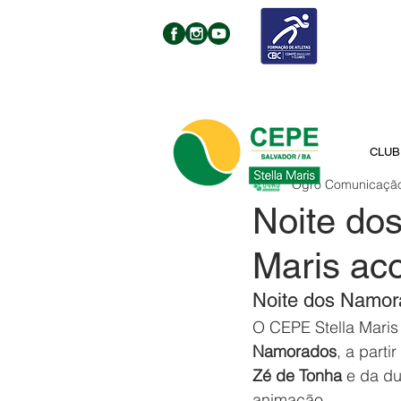
CLUB
Ogro Comunicaçã
Noite do
Maris ac
Noite dos Namor
O CEPE Stella Maris 
Namorados
, a partir
Zé de Tonha
 e da du
animação.