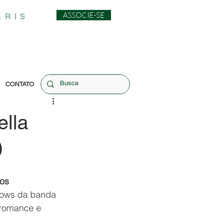
ASSOCIE-SE
ARIS
CONTATO
lla
)
os 
hows da banda 
 romance e 