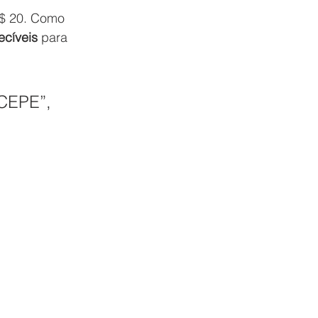
$ 20. Como 
ecíveis
 para 
CEPE”, 