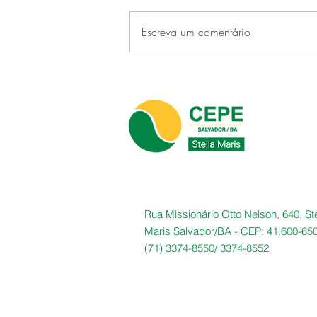
Escreva um comentário
CEPE Stella Maris faz história
ao sediar o primeiro CONFUP
realizado em um clube no
Brasil
Rua Missionário Otto Nelson, 640, Ste
Maris Salvador/BA -
CEP: 41.600-65
(71) 3374-8550/
3374-8552