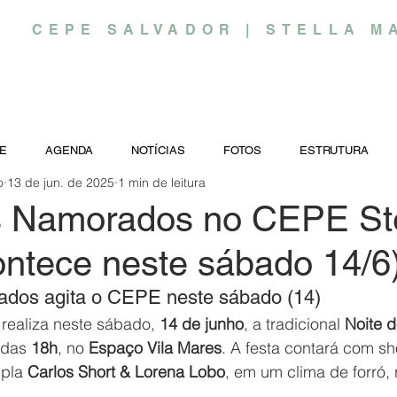
CEPE SALVADOR | STELLA M
E
AGENDA
NOTÍCIAS
FOTOS
ESTRUTURA
o
13 de jun. de 2025
1 min de leitura
s Namorados no CEPE Ste
ontece neste sábado 14/6
ados agita o CEPE neste sábado (14)
realiza neste sábado, 
14 de junho
, a tradicional 
Noite d
 das 
18h
, no 
Espaço Vila Mares
. A festa contará com s
pla 
Carlos Short & Lorena Lobo
, em um clima de forró,