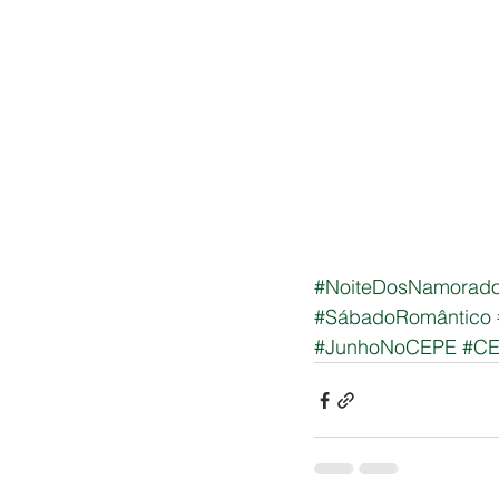
#NoiteDosNamorad
#SábadoRomântico
#JunhoNoCEPE
#CE